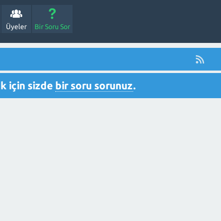
Üyeler
Bir Soru Sor
 için sizde
bir soru sorunuz
.