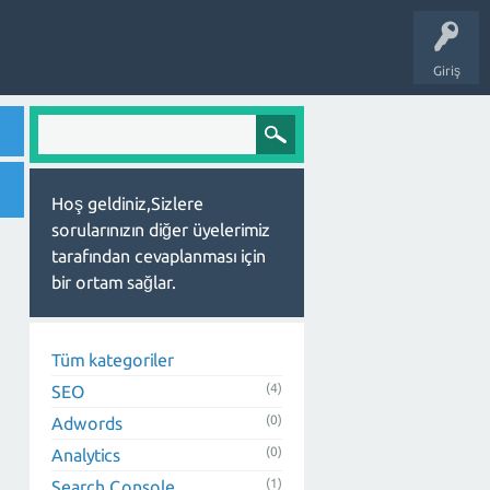
Giriş
Hoş geldiniz,Sizlere
sorularınızın diğer üyelerimiz
tarafından cevaplanması için
bir ortam sağlar.
Tüm kategoriler
(4)
SEO
(0)
Adwords
(0)
Analytics
(1)
Search Console